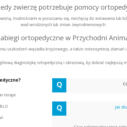
iedy zwierzę potrzebuje pomocy ortoped
awizną, trudnościami w poruszaniu się, niechęcią do wstawania lub bó
wad wrodzonych lub zmian zwyrodnieniowych.
abiegi ortopedyczne w Przychodni Anim
iu uszkodzeń więzadła krzyżowego, a także osteosyntezę złamań i in
łową diagnostykę ortopedyczną i obrazową, by dobrać najlepszą me
pedyczne?
Q
Co
n terapii
Q
CBLO
Jak dł
ań
Czas rekonwalescencji zale