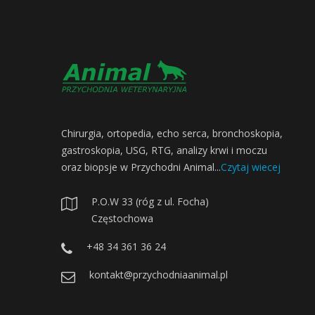
Chirurgia, ortopedia, echo serca, bronchoskopia,
gastroskopia, USG, RTG, analizy krwi i moczu
oraz biopsje w Przychodni Animal...
Czytaj wiecej
P.O.W 33 (róg z ul. Focha)
Częstochowa
+48 34 361 36 24
kontakt@przychodniaanimal.pl