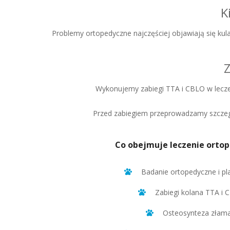
K
Problemy ortopedyczne najczęściej objawiają się kul
Z
Wykonujemy zabiegi TTA i CBLO w leczen
Przed zabiegiem przeprowadzamy szczegó
Co obejmuje leczenie orto
Badanie ortopedyczne i pla
Zabiegi kolana TTA i 
Osteosynteza złam