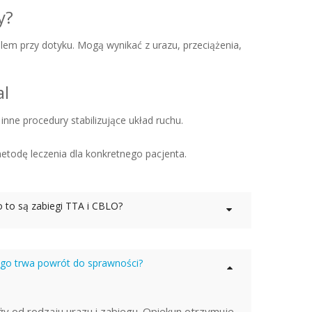
y?
lem przy dotyku. Mogą wynikać z urazu, przeciążenia,
al
ne procedury stabilizujące układ ruchu.
todę leczenia dla konkretnego pacjenta.
 to są zabiegi TTA i CBLO?
ugo trwa powrót do sprawności?
ży od rodzaju urazu i zabiegu. Opiekun otrzymuje