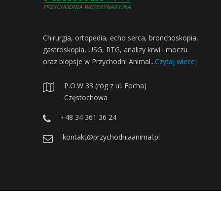
Chirurgia, ortopedia, echo serca, bronchoskopia,
gastroskopia, USG, RTG, analizy krwi i moczu
oraz biopsje w Przychodni Animal...
Czytaj wiecej
P.O.W 33 (róg z ul. Focha)
Częstochowa
+48 34 361 36 24
kontakt@przychodniaanimal.pl