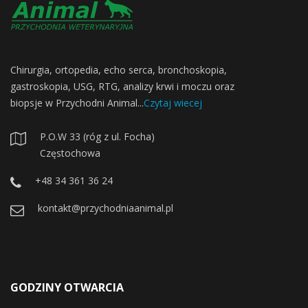
Chirurgia, ortopedia, echo serca, bronchoskopia,
gastroskopia, USG, RTG, analizy krwi i moczu oraz
biopsje w Przychodni Animal...
Czytaj wiecej
P.O.W 33 (róg z ul. Focha)
Częstochowa
+48 34 361 36 24
kontakt@przychodniaanimal.pl
GODZINY OTWARCIA