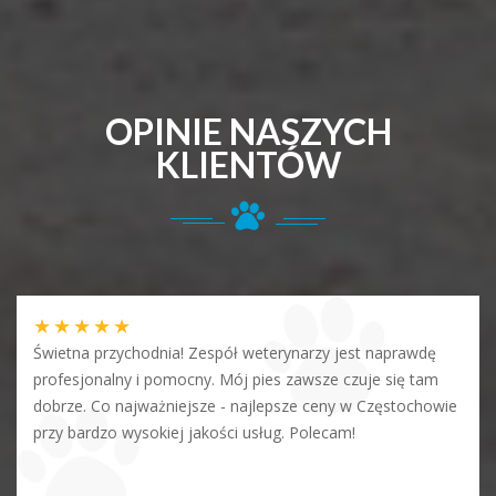
OPINIE NASZYCH
KLIENTÓW
★
★
★
★
★
Świetna przychodnia! Zespół weterynarzy jest naprawdę
profesjonalny i pomocny. Mój pies zawsze czuje się tam
dobrze. Co najważniejsze - najlepsze ceny w Częstochowie
przy bardzo wysokiej jakości usług. Polecam!